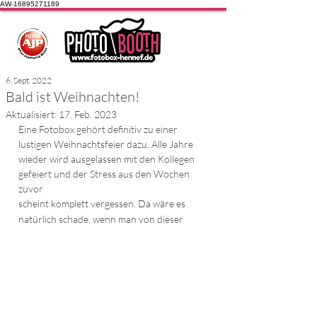
AW-16895271189
6. Sept. 2022
Bald ist Weihnachten!
Aktualisiert:
17. Feb. 2023
Eine Fotobox gehört definitiv zu einer 
lustigen Weihnachtsfeier dazu. Alle Jahre 
wieder wird ausgelassen mit den Kollegen 
gefeiert und der Stress aus den Wochen 
zuvor
scheint komplett vergessen. Da wäre es 
natürlich schade, wenn man von dieser 