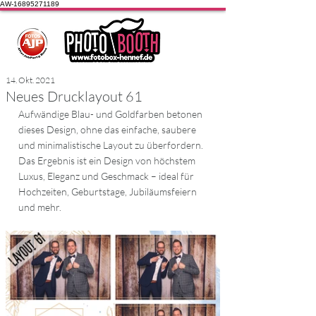
AW-16895271189
14. Okt. 2021
Neues Drucklayout 61
Aufwändige Blau- und Goldfarben betonen 
dieses Design, ohne das einfache, saubere 
und minimalistische Layout zu überfordern. 
Das Ergebnis ist ein Design von höchstem 
Luxus, Eleganz und Geschmack – ideal für 
Hochzeiten, Geburtstage, Jubiläumsfeiern 
und mehr.