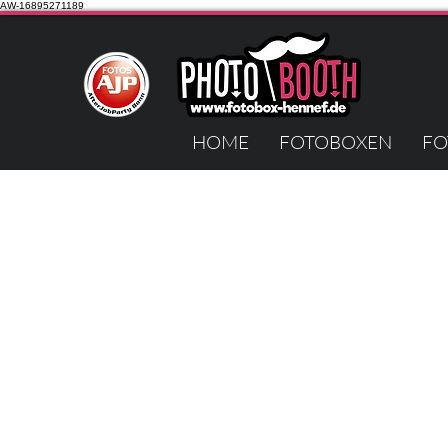
AW-16895271189
HOME
FOTOBOXEN
FO